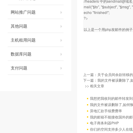
//headers 中的sendm
mail("$to", "$subject", "$msg",
网站推广问题
echo "finished!";
?>
其他问题
以上是一个用php发邮件的例
主机租用问题
数据库问题
支付问题
上一篇：
关于会员间余款转移的
下一篇：
我的文件被误删除了,
>> 相关文章
我想把我收到的邮件转发到我
我的文件被误删除了,如何
异地汇款手续费费率
我的邮箱不能接收国外的邮
电子商务利器PHP
你们的空间支持多少人在线