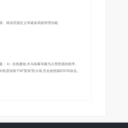
目录、错误页面定义等诸多高级管理功能;
载； 4）在线播放,木马病毒等极为占用资源的程序。
机房加装千M"黑洞"防火墙,完全效抵御DDOS攻击。