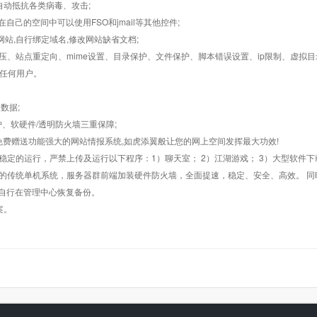
墙,自动抵抗各类病毒、攻击;
在自己的空间中可以使用FSO和jmail等其他控件;
止网站,自行绑定域名,修改网站缺省文档;
AR解压、站点重定向、mime设置、目录保护、文件保护、脚本错误设置、ip限制、虚拟
对任何用户。
数据;
护、软硬件/透明防火墙三重保障;
购，免费赠送功能强大的网站情报系统,如虎添翼般让您的网上空间发挥最大功效!
常稳定的运行，严禁上传及运行以下程序：1）聊天室； 2）江湖游戏； 3）大型软件下
般的传统单机系统，服务器群前端加装硬件防火墙，全面提速，稳定、安全、高效。 同时
以自行在管理中心恢复备份。
案。