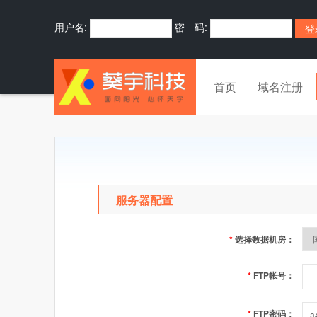
用户名:
密 码:
首页
域名注册
服务器配置
*
选择数据机房：
*
FTP帐号：
*
FTP密码：