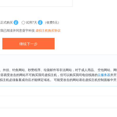
正式购买
试用7天
（收费5元）
我已阅读并同意葵宇科技
虚拟主机购买协议
、外挂、钓鱼网站、秒赞程序、垃圾邮件等非法网站，对于成人用品、 空包网站、
险容易受攻击的网站不可购买我司虚拟主机，但可以购买我司电信线路的
云服务器
并开
拟主机必须备案成功后才能绑定域名。 可能受攻击的网站请在虚拟主机控制面板中开启“