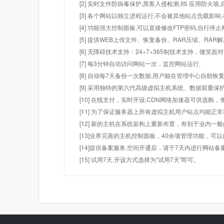
[2] 实时文件防病毒保护,黑客入侵检测,IIS 应用防火
[3] 各个网站以独立进程运行,不会被其他站点负载影响,
[4] 功能强大控制面板,可以直接修改FTP密码,自行停
[5] 提供WEB上传文件、恢复备份、RAR压缩、R
[6] 无障碍技术支持：24×7×365制技术支持，微笑面
[7] 每3分钟自动访问网站一次，监控网站运行.
[8] 自动每7天备份一次数据,用户能在管理中心自助恢复
[9] 采用独特的第六代高级虚拟主机系统、数据双重保
[10] 在线支付，实时开设,CDN网络加速器可供选
[11] 为了保证服务器上所有虚拟主机用户站点均能正
[12] 新的主机在系统架构上重新布置，有别于业内一
[13]业界完善的主机控制面板，40余项管理功能，可
[14]提供备案服务,空间开通后，请于7天内进行网站备
[15] 试用7天.开设方式选择为"试用7天"即可。