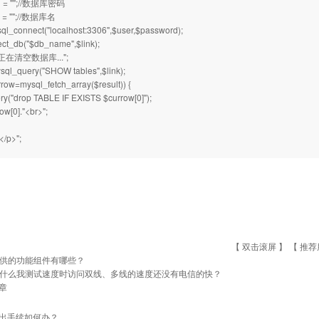
d = "";//数据库密码
 = "";//数据库名
sql_connect("localhost:3306",$user,$password);
ct_db("$db_name",$link);
p>正在清空数据库...";
sql_query("SHOW tables",$link);
rrow=mysql_fetch_array($result)) {
y("drop TABLE IF EXISTS $currow[0]");
ow[0]."<br>";
/p>";
【 双击滚屏 】 【
推荐
供的功能组件有哪些？
什么我测试速度时访问双线、多线的速度还没有电信的快？
章
出手续如何办？