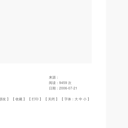
来源：
阅读：
9459
次
日期：
2006-07-21
朋友
】 【
收藏
】 【
打印
】 【
关闭
】 【 字体：
大
中
小
】