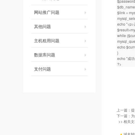
$passwor
$db_name
网站推广问题
$link = my
mysql_sele
echo "<
其他问题
$result=my
while ($cu
主机租用问题
mysql_quer
echo $curr
}
数据库问题
echo "成功<
?>
支付问题
上一篇：
提
下一篇：
为
>> 相关文
域名转