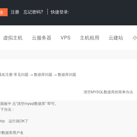
注册
忘记密码?
快捷登录:
虚拟主机
云服务器
VPS
主机租用
云建站
域名注册-常见问题
→
数据库问题
→ 数据库问题
清空MYSQL数据库的简单办法
板中 点“清空mysql数据库” 即可。
如下办法：
.php 运行就OK了
""; //数据库用户名