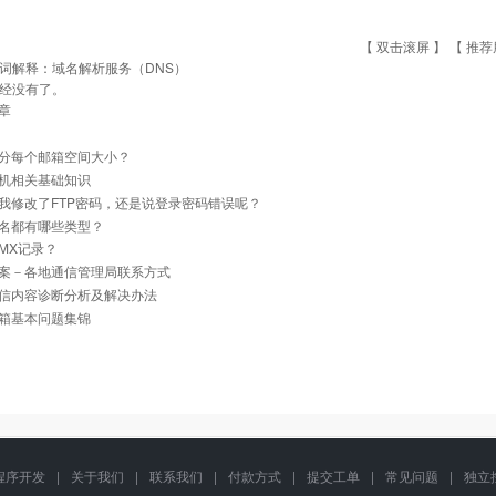
【 双击滚屏 】 【
推荐
词解释：域名解析服务（DNS）
经没有了。
章
分每个邮箱空间大小？
机相关基础知识
我修改了FTP密码，还是说登录密码错误呢？
名都有哪些类型？
MX记录？
案－各地通信管理局联系方式
信内容诊断分析及解决办法
箱基本问题集锦
程序开发
|
关于我们
|
联系我们
|
付款方式
|
提交工单
|
常见问题
|
独立