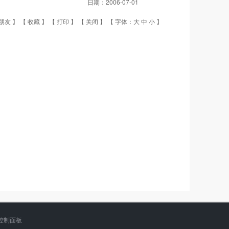
日期：
2006-07-01
朋友
】 【
收藏
】 【
打印
】 【
关闭
】 【 字体：
大
中
小
】
控制面板