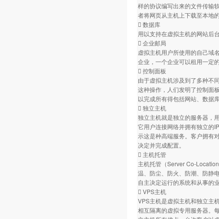
样的协议编写出来的文件传输软
者将网页从主机上下载至本地
 数据库
用以支持在虚拟主机的网站后台数
 企业邮局
虚拟主机用户所使用的自己域
企业，一个企业可以租用一定的
 控制面板
由于虚拟主机涉及到了多种不
这种操作，人们发明了控制面
以完成所有得包括网站、数据库
 独立主机
独立主机就是独立的服务器，
它用户连接网络并拥有独立的I
示这是种高端服务。客户拥有
决定并完成配置。
 主机托管
主机托管（Server Co-L
温、防尘、防火、防潮、防静
自主决定运行的系统和从事的业
 VPS主机
VPS主机是虚拟主机和独立主机
相互隔离的虚拟专用服务器。每