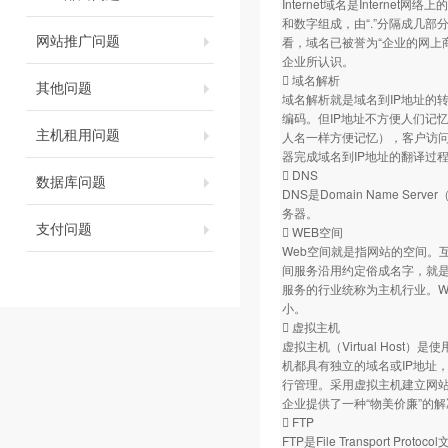
Internet域名是Inter
和数字组成，由“.”分隔成几部分
网站推广问题
看，域名已被誉为“企业的网上
企业所认识。
 域名解析
其他问题
域名解析就是域名到IP地址的
编码。但IP地址不方便人们记
主机租用问题
人名一样方便记忆），客户访
器完成域名到IP地址的翻译过
 DNS
数据库问题
DNS是Domain Name 
务器。
支付问题
 WEB空间
Web空间就是指网站的空间。
间服务沿用约定俗成名字，就是
服务的行业统称为主机行业。W
小。
 虚拟主机
虚拟主机（Virtual Ho
机都具有独立的域名或IP地址，具
行管理。采用虚拟主机建立网站
企业提供了一种“物美价廉”的
 FTP
FTP是File Transport P