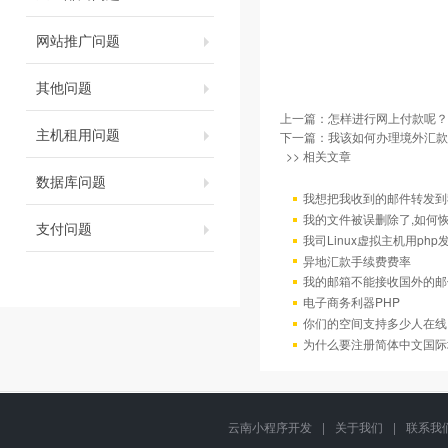
网站推广问题
其他问题
上一篇：
怎样进行网上付款呢？
主机租用问题
下一篇：
我该如何办理境外汇款
>> 相关文章
数据库问题
我想把我收到的邮件转发到我
我的文件被误删除了,如何
支付问题
我司Linux虚拟主机用ph
异地汇款手续费费率
我的邮箱不能接收国外的邮
电子商务利器PHP
你们的空间支持多少人在线
为什么要注册简体中文国际
云南小程序开发
|
关于我们
|
联系我